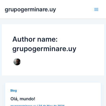
Skip
grupogerminare.uy
to
Main
content
Men
Author name:
grupogerminare.uy
Blog
Olá, mundo!